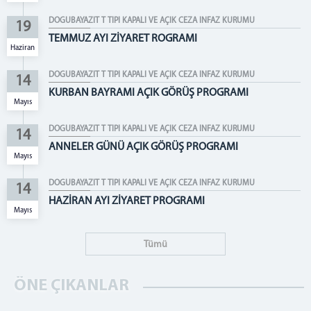
EMANET PARA BİRİMİ
DOĞUBAYAZIT T TİPİ KAPALI VE AÇIK CEZA İNFAZ KURUMU
19
SAĞLIK BİRİMİ
TEMMUZ AYI ZİYARET ROGRAMI
Haziran
PSİKO-SOSYAL BİRİMİ
DOĞUBAYAZIT T TİPİ KAPALI VE AÇIK CEZA İNFAZ KURUMU
İLETİŞİM
14
KURBAN BAYRAMI AÇIK GÖRÜŞ PROGRAMI
Mayıs
DOĞUBAYAZIT T TİPİ KAPALI VE AÇIK CEZA İNFAZ KURUMU
14
ANNELER GÜNÜ AÇIK GÖRÜŞ PROGRAMI
Mayıs
DOĞUBAYAZIT T TİPİ KAPALI VE AÇIK CEZA İNFAZ KURUMU
14
HAZİRAN AYI ZİYARET PROGRAMI
Mayıs
Tümü
ÖNE ÇIKANLAR