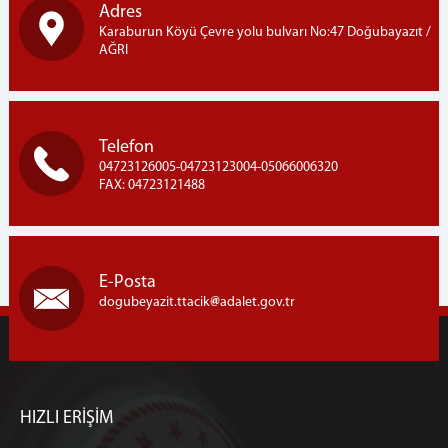
Adres
Karaburun Köyü Çevre yolu bulvarı No:47 Doğubayazıt /
AĞRI
Telefon
04723126005-04723123004-05066006320
FAX: 04723121488
E-Posta
dogubeyazit.ttacik
adalet.gov.tr
HIZLI ERİŞİM