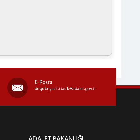
E-Posta
dogubeyazit.ttacik
adalet.gov.tr
ADALET BAKANLIĞI