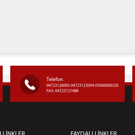
Telefon
04723126005-04723123004-05066006320
FAX: 04723121488
I LİNKLER
FAYDALI LİNKLER