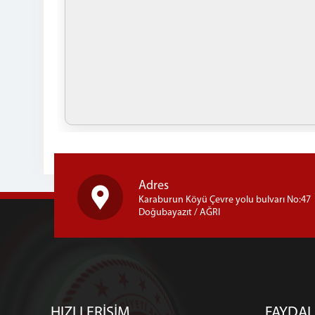
Adres
Karaburun Köyü Çevre yolu bulvarı No:47
Doğubayazıt / AĞRI
HIZLI ERİŞİM
FAYDAL