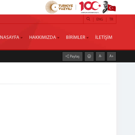
ENG
TR
NASAYFA
HAKKIMIZDA
BİRİMLER
İLETİŞİM
A-
A+
Paylaş