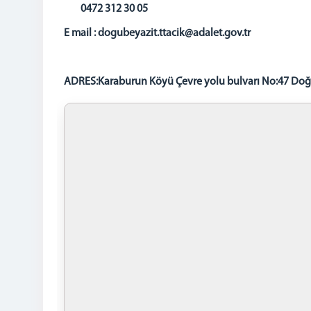
0472 312 30 05
E mail : dogubeyazit.ttacik@adalet.gov.tr
ADRES:Karaburun Köyü Çevre yolu bulvarı No:47 Doğ