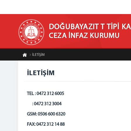
DOĞUBAYAZIT T TİPİ KA
CEZA İNFAZ KURUMU
İLETİŞİM
İLETİŞİM
TEL : 0472 312 6005
: 0472 312 3004
GSM: 0506 600 6320
FAX: 0472 312 14 88